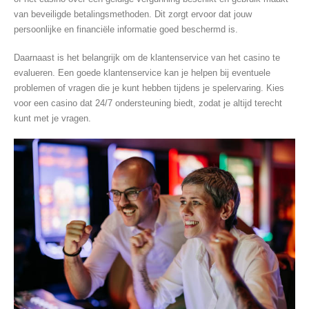
van beveiligde betalingsmethoden. Dit zorgt ervoor dat jouw
persoonlijke en financiële informatie goed beschermd is.
Daarnaast is het belangrijk om de klantenservice van het casino te
evalueren. Een goede klantenservice kan je helpen bij eventuele
problemen of vragen die je kunt hebben tijdens je spelervaring. Kies
voor een casino dat 24/7 ondersteuning biedt, zodat je altijd terecht
kunt met je vragen.