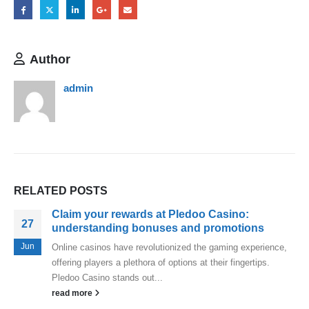
Author
admin
RELATED
POSTS
Claim your rewards at Pledoo Casino:
27
understanding bonuses and promotions
Jun
Online casinos have revolutionized the gaming experience,
offering players a plethora of options at their fingertips.
Pledoo Casino stands out...
read more