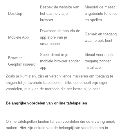
Bezoek de website van
Meestal de meest
Desktop
het casino via je
uitgebreide functies
browser
en spellen
Download de app via de
Gemak en toegang
Mobiele App
app store van je
waar je ook bent
smartphone
Speel direct in je
Ideaal voor snelle
Browser
mobiele browser zonder
toegang zonder
Geoptimaliseerd
app
installatie
Zoals je kunt zien, zijn er verschillende manieren om toegang te
krijgen tot je favoriete tafelspellen. Elke optie heeft zijn eigen
voordelen, dus kies de methode die het beste bij je past.
Belangrijke voordelen van online tafelspellen
Online tafelspellen bieden tal van voordelen die de ervaring uniek
maken. Hier zijn enkele van de belangrijkste voordelen om in