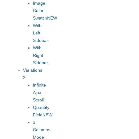
Image,
Color
Swatch
NEW
With
Left
Sidebar
With
Right
Sidebar
Variations
2
Infinite
Ajax
Scroll
Quantity
Field
NEW
3
Columns
Mode