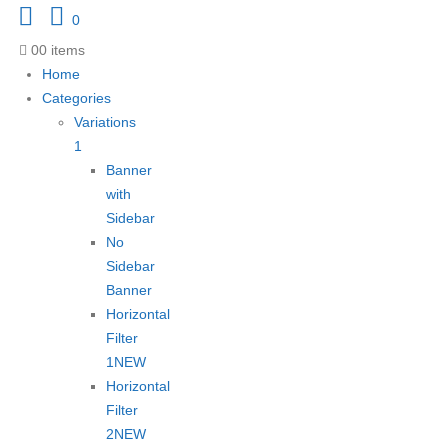
0
0
0 items
Home
Categories
Variations
1
Banner
with
Sidebar
No
Sidebar
Banner
Horizontal
Filter
1
NEW
Horizontal
Filter
2
NEW