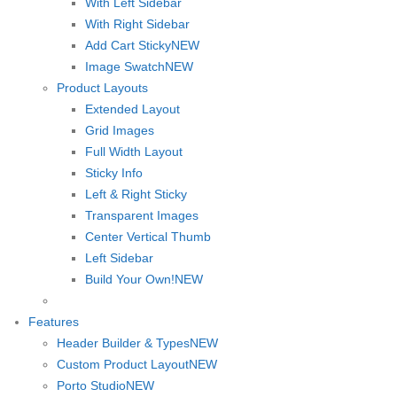
With Left Sidebar
With Right Sidebar
Add Cart Sticky
NEW
Image Swatch
NEW
Product Layouts
Extended Layout
Grid Images
Full Width Layout
Sticky Info
Left & Right Sticky
Transparent Images
Center Vertical Thumb
Left Sidebar
Build Your Own!
NEW
Features
Header Builder & Types
NEW
Custom Product Layout
NEW
Porto Studio
NEW