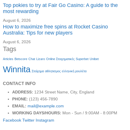
Top pokies to try at Fair Go Casino: A guide to the
most rewarding
August 6, 2026
How to maximize free spins at Rocket Casino
Australia: Tips for new players
August 6, 2026
Tags
Articles
Betscore
Chat
Lizaro
Online Στοιχηματικές
Superbet
Unibet
Winnita
Στοίχημα
αθλητισμος
ελληνική ρουλέτα
CONTACT INFO
ADDRESS:
1234 Street Name, City, England
PHONE:
(123) 456-7890
EMAIL:
mail@example.com
WORKING DAYS/HOURS:
Mon - Sun / 9:00AM - 8:00PM
Facebook
Twitter
Instagram