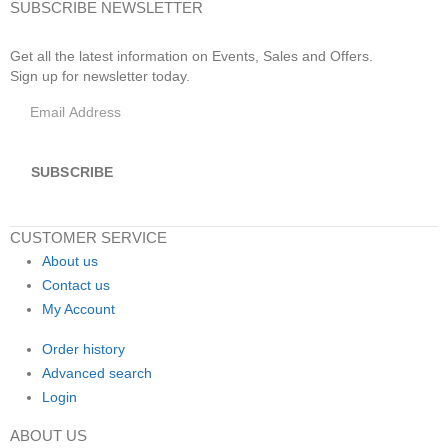
SUBSCRIBE NEWSLETTER
Get all the latest information on Events, Sales and Offers.
Sign up for newsletter today.
CUSTOMER SERVICE
About us
Contact us
My Account
Order history
Advanced search
Login
ABOUT US