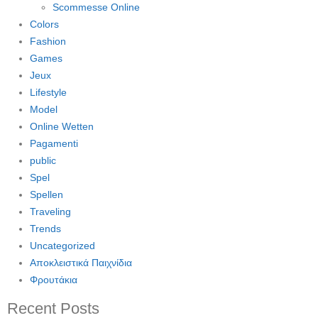
Scommesse Online
Colors
Fashion
Games
Jeux
Lifestyle
Model
Online Wetten
Pagamenti
public
Spel
Spellen
Traveling
Trends
Uncategorized
Αποκλειστικά Παιχνίδια
Φρουτάκια
Recent Posts