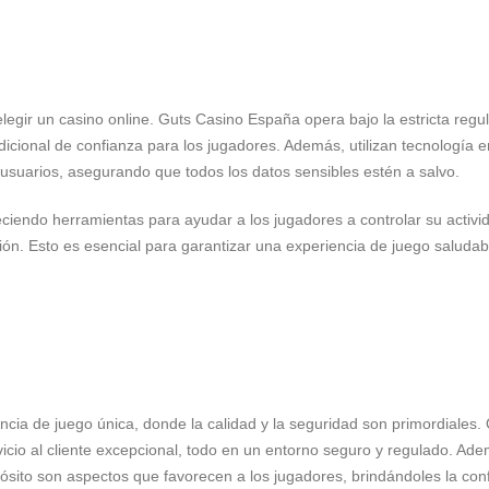
legir un casino online. Guts Casino España opera bajo la estricta regu
icional de confianza para los jugadores. Además, utilizan tecnología e
 usuarios, asegurando que todos los datos sensibles estén a salvo.
iendo herramientas para ayudar a los jugadores a controlar su activi
ión. Esto es esencial para garantizar una experiencia de juego saludab
ncia de juego única, donde la calidad y la seguridad son primordiales.
icio al cliente excepcional, todo en un entorno seguro y regulado. Ade
ósito son aspectos que favorecen a los jugadores, brindándoles la con