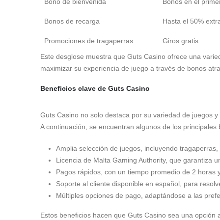
Bono de bienvenida
Bonos en el prime
Bonos de recarga
Hasta el 50% extr
Promociones de tragaperras
Giros gratis
Este desglose muestra que Guts Casino ofrece una varied
maximizar su experiencia de juego a través de bonos atra
Beneficios clave de Guts Casino
Guts Casino no solo destaca por su variedad de juegos y 
A continuación, se encuentran algunos de los principales 
Amplia selección de juegos, incluyendo tragaperras, r
Licencia de Malta Gaming Authority, que garantiza u
Pagos rápidos, con un tiempo promedio de 2 horas y
Soporte al cliente disponible en español, para resolv
Múltiples opciones de pago, adaptándose a las prefe
Estos beneficios hacen que Guts Casino sea una opción a