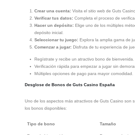
Crear una cuenta:
Visita el sitio web de Guts Casin
Verificar tus datos:
Completa el proceso de verifica
Hacer un depósito:
Elige uno de los múltiples métod
depósito inicial.
Seleccionar tu juego:
Explora la amplia gama de jue
Comenzar a jugar:
Disfruta de tu experiencia de ju
Regístrate y recibe un atractivo bono de bienvenida.
Verificación rápida para empezar a jugar sin demora
Múltiples opciones de pago para mayor comodidad.
Desglose de Bonos de Guts Casino España
Uno de los aspectos más atractivos de Guts Casino son s
los bonos disponibles:
Tipo de bono
Tamaño