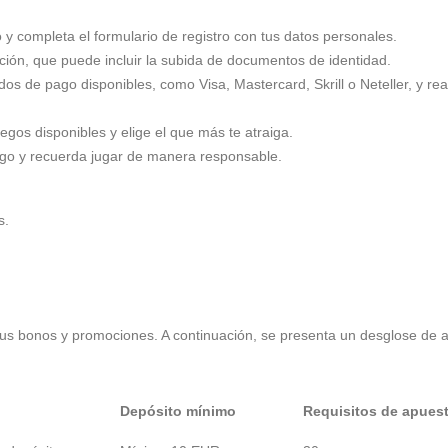
o y completa el formulario de registro con tus datos personales.
ción, que puede incluir la subida de documentos de identidad.
os de pago disponibles, como Visa, Mastercard, Skrill o Neteller, y real
gos disponibles y elige el que más te atraiga.
ego y recuerda jugar de manera responsable.
s.
us bonos y promociones. A continuación, se presenta un desglose de 
Depósito mínimo
Requisitos de apues