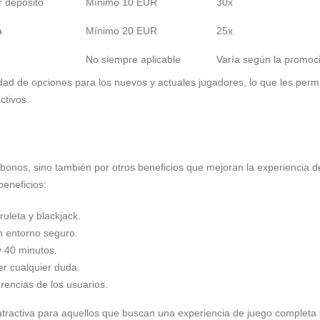
r depósito
Mínimo 10 EUR
30x
a
Mínimo 20 EUR
25x
No siempre aplicable
Varía según la promoc
ad de opciones para los nuevos y actuales jugadores, lo que les perm
ctivos.
bonos, sino también por otros beneficios que mejoran la experiencia de
beneficios:
uleta y blackjack.
n entorno seguro.
 40 minutos.
er cualquier duda.
rencias de los usuarios.
tractiva para aquellos que buscan una experiencia de juego completa 