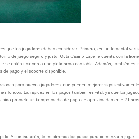
ores que los jugadores deben considerar. Primero, es fundamental verifi
ntorno de juego seguro y justo. Guts Casino España cuenta con la licenc
que se están uniendo a una plataforma confiable. Además, también es 
s de pago y el soporte disponible.
mociones para nuevos jugadores, que pueden mejorar significativamente
ás fondos. La rapidez en los pagos también es vital, ya que los jugad
 Casino promete un tiempo medio de pago de aproximadamente 2 horas
rápido. A continuación, te mostramos los pasos para comenzar a jugar: