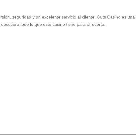
sión, seguridad y un excelente servicio al cliente, Guts Casino es una
 descubre todo lo que este casino tiene para ofrecerte.