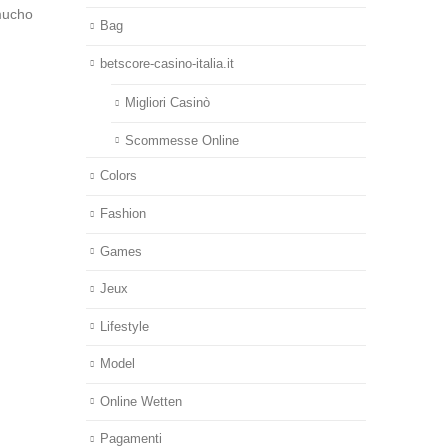
mucho
Bag
betscore-casino-italia.it
Migliori Casinò
Scommesse Online
Colors
Fashion
Games
Jeux
Lifestyle
Model
Online Wetten
Pagamenti