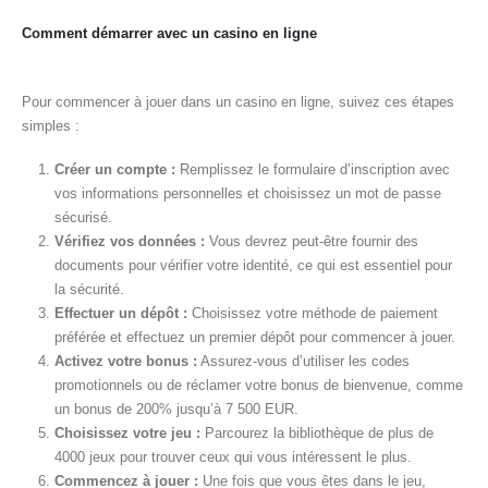
Comment démarrer avec un casino en ligne
Pour commencer à jouer dans un casino en ligne, suivez ces étapes
simples :
Créer un compte :
Remplissez le formulaire d’inscription avec
vos informations personnelles et choisissez un mot de passe
sécurisé.
Vérifiez vos données :
Vous devrez peut-être fournir des
documents pour vérifier votre identité, ce qui est essentiel pour
la sécurité.
Effectuer un dépôt :
Choisissez votre méthode de paiement
préférée et effectuez un premier dépôt pour commencer à jouer.
Activez votre bonus :
Assurez-vous d’utiliser les codes
promotionnels ou de réclamer votre bonus de bienvenue, comme
un bonus de 200% jusqu’à 7 500 EUR.
Choisissez votre jeu :
Parcourez la bibliothèque de plus de
4000 jeux pour trouver ceux qui vous intéressent le plus.
Commencez à jouer :
Une fois que vous êtes dans le jeu,