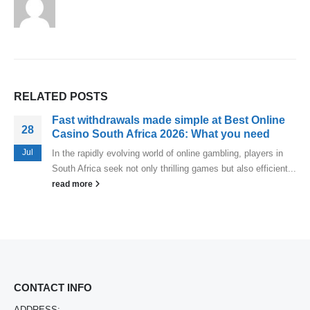
RELATED
POSTS
Fast withdrawals made simple at Best Online
28
Casino South Africa 2026: What you need
Jul
In the rapidly evolving world of online gambling, players in
South Africa seek not only thrilling games but also efficient...
read more
CONTACT INFO
ADDRESS: