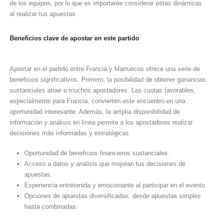
de los equipos, por lo que es importante considerar estas dinámicas
al realizar tus apuestas.
Beneficios clave de apostar en este partido
Apostar en el partido entre Francia y Marruecos ofrece una serie de
beneficios significativos. Primero, la posibilidad de obtener ganancias
sustanciales atrae a muchos apostadores. Las cuotas favorables,
especialmente para Francia, convierten este encuentro en una
oportunidad interesante. Además, la amplia disponibilidad de
información y análisis en línea permite a los apostadores realizar
decisiones más informadas y estratégicas.
Oportunidad de beneficios financieros sustanciales.
Acceso a datos y análisis que mejoran tus decisiones de
apuestas.
Experiencia entretenida y emocionante al participar en el evento.
Opciones de apuestas diversificadas, desde apuestas simples
hasta combinadas.