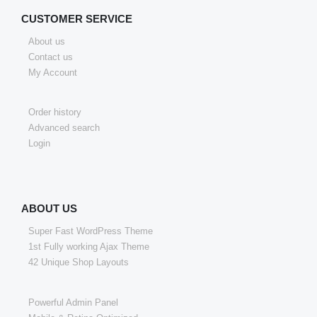
CUSTOMER SERVICE
About us
Contact us
My Account
Order history
Advanced search
Login
ABOUT US
Super Fast WordPress Theme
1st Fully working Ajax Theme
42 Unique Shop Layouts
Powerful Admin Panel