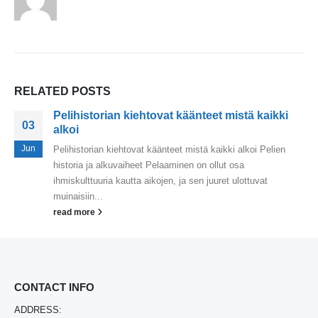
RELATED
POSTS
Pelihistorian kiehtovat käänteet mistä kaikki
03
alkoi
Jun
Pelihistorian kiehtovat käänteet mistä kaikki alkoi Pelien
historia ja alkuvaiheet Pelaaminen on ollut osa
ihmiskulttuuria kautta aikojen, ja sen juuret ulottuvat
muinaisiin...
read more
CONTACT INFO
ADDRESS: