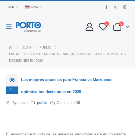
USD
ENG
0
0
BLOG
PUBLIC
LAS MEJORES APUESTAS PARA FRANCIA VS MARRUECOS: OPTIMIZA TUS
DECISIONES EN 2026
06
Las mejores apuestas para Francia vs Marruecos:
Jul
optimiza tus decisiones en 2026
By
admin
public
Comments Off
El apasionante mundo de las apuestas deportivas está en constante