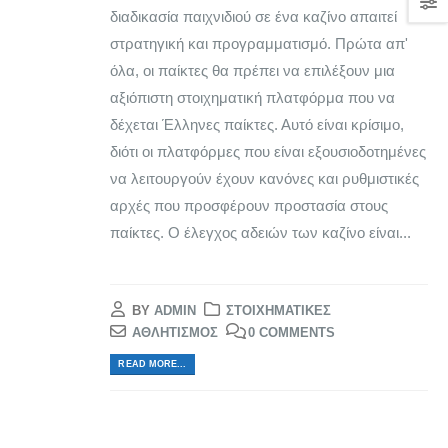
διαδικασία παιχνιδιού σε ένα καζίνο απαιτεί
στρατηγική και προγραμματισμό. Πρώτα απ'
όλα, οι παίκτες θα πρέπει να επιλέξουν μια
αξιόπιστη στοιχηματική πλατφόρμα που να
δέχεται Έλληνες παίκτες. Αυτό είναι κρίσιμο,
διότι οι πλατφόρμες που είναι εξουσιοδοτημένες
να λειτουργούν έχουν κανόνες και ρυθμιστικές
αρχές που προσφέρουν προστασία στους
παίκτες. Ο έλεγχος αδειών των καζίνο είναι...
BY
ADMIN
ΣΤΟΙΧΗΜΑΤΙΚΕΣ
ΑΘΛΗΤΙΣΜΟΣ
0 COMMENTS
READ MORE...