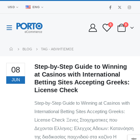
USD
ENG
0
0
BLOG
TAG -
ΑΘΛΗΤΙΣΜΟΣ
Step-by-Step Guide to Winning
08
at Casinos with International
JUN
Betting Sites Accepting Greeks:
License Check
Step-by-Step Guide to Winning at Casinos with
International Betting Sites Accepting Greeks:
License Check Ξενες Στοιχηματικες που
Δεχονται Ελληνες: Ελεγχος Αδειων: Κατανόηση
της διαδικασίας παιχνιδιού στα καζίνο Η