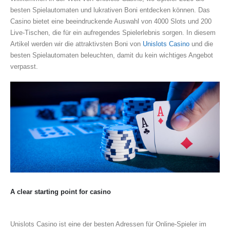
besten Spielautomaten und lukrativen Boni entdecken können. Das
Casino bietet eine beeindruckende Auswahl von 4000 Slots und 200
Live-Tischen, die für ein aufregendes Spielerlebnis sorgen. In diesem
Artikel werden wir die attraktivsten Boni von
Unislots Casino
und die
besten Spielautomaten beleuchten, damit du kein wichtiges Angebot
verpasst.
A clear starting point for casino
Unislots Casino ist eine der besten Adressen für Online-Spieler im