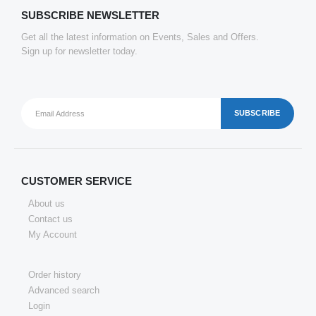
SUBSCRIBE NEWSLETTER
Get all the latest information on Events, Sales and Offers.
Sign up for newsletter today.
CUSTOMER SERVICE
About us
Contact us
My Account
Order history
Advanced search
Login