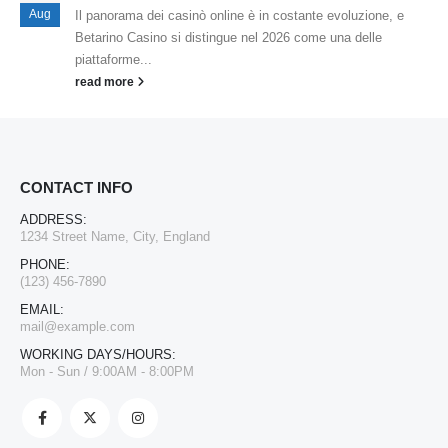
Aug
Il panorama dei casinò online è in costante evoluzione, e
Betarino Casino si distingue nel 2026 come una delle
piattaforme...
read more
CONTACT INFO
ADDRESS:
1234 Street Name, City, England
PHONE:
(123) 456-7890
EMAIL:
mail@example.com
WORKING DAYS/HOURS:
Mon - Sun / 9:00AM - 8:00PM