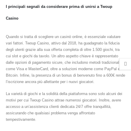
I principali segnali da considerare prima di unirsi a Twoup
Casino
Quando si tratta di scegliere un casinò online, è essenziale valutare
vari fattori. Twoup Casino, attivo dal 2018, ha guadagnato la fiducia
degli utenti grazie alla sua offerta completa di oltre 1.500 giochi, tra
cui slot e giochi da tavolo. Un altro aspetto chiave è rappresentato
dalle opzioni di pagamento sicure, che includono metodi tradizionali
come Visa e MasterCard, oltre a soluzioni moderne come PayPal e
Bitcoin. Infine, la presenza di un bonus di benvenuto fino a 600€ rende
l’iscrizione ancora più allettante per i nuovi giocatori.
La varietà di giochi e la solidità della piattaforma sono solo alcuni dei
motivi per cui Twoup Casino attrae numerosi giocatori. Inoltre, avere
accesso a un’assistenza clienti dedicata 24/7 offre tranquillità,
assicurando che qualsiasi problema venga affrontato
tempestivamente.