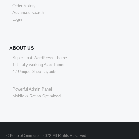
Order history
Advanced search
Login
ABOUT US
Super Fast WordPress Theme
1st Fully working Ajax Theme
42 Unique Shop Layouts
Powerful Admin Panel
Mobile & Retina Optimized
© Porto eCommerce. 2022. All Rights Reserved