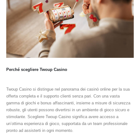
Perché scegliere Twoup Casino
Twoup Casino si distingue nel panorama dei casinò online per la sua
offerta completa e il supporto clienti senza pari. Con una vasta
gamma di giochi e bonus affascinanti, insieme a misure di sicurezza
robuste, gli utenti possono divertirsi in un ambiente di gioco sicuro e
stimolante. Scegliere Twoup Casino significa avere accesso a
un’ottima esperienza di gioco, supportata da un team professionale
pronto ad assisterti in ogni momento.