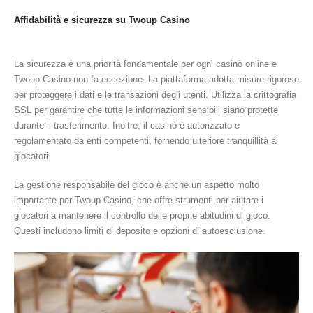
Affidabilità e sicurezza su Twoup Casino
La sicurezza è una priorità fondamentale per ogni casinò online e
Twoup Casino non fa eccezione. La piattaforma adotta misure rigorose
per proteggere i dati e le transazioni degli utenti. Utilizza la crittografia
SSL per garantire che tutte le informazioni sensibili siano protette
durante il trasferimento. Inoltre, il casinò è autorizzato e
regolamentato da enti competenti, fornendo ulteriore tranquillità ai
giocatori.
La gestione responsabile del gioco è anche un aspetto molto
importante per Twoup Casino, che offre strumenti per aiutare i
giocatori a mantenere il controllo delle proprie abitudini di gioco.
Questi includono limiti di deposito e opzioni di autoesclusione.