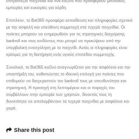
επιτραπέζια παιχνίδια και live καζίνο που προσφέρουν μοναδικές
εμπειρίες και ευκαιρίες για κέρδη.
Επιπλέον, το Bet365 προσφέρει εκπαίδευση και πληροφορίες σχετικά
με την ασφαλή και υπεύθυνη συμμετοχή στα τυχερά παιχνίδια. Οι
παίκτες μπορούν να ενημερωθούν για τις στρατηγικές διαχείρισης
bankroll και τους κινδύνους που μπορεί να προκύψουν από την
υπερβολική ενασχόληση με το παιχνίδι. Αυτές οι πληροφορίες είναι
κρίσιμες για τη διατήρηση ενός υγιούς επιπέδου συμμετοχής.
Συνολικά, το Bet365 καζίνο αναγνωρίζεται για την ασφάλεια και την
υποστήριξή του, καθιστώντας το ιδανική επιλογή για παίκτες που
επιθυμούν να διαχειριστούν τον bankroll τους με υπευθυνότητα και
στρατηγική. Η προσοχή στη λεπτομέρεια και οι παροχές του
συμβάλλουν στην εμπειρία των χρηστών, δίνοντάς τους τη
δυνατότητα να απολαμβάνουν τα τυχερά παιχνίδια με ασφάλεια και
χαρά.
Share this post