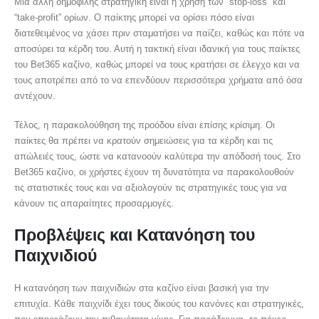
Μια άλλη δημοφιλής στρατηγική είναι η χρήση των “stop-loss” και
“take-profit” ορίων. Ο παίκτης μπορεί να ορίσει πόσο είναι
διατεθειμένος να χάσει πριν σταματήσει να παίζει, καθώς και πότε να
αποσύρει τα κέρδη του. Αυτή η τακτική είναι ιδανική για τους παίκτες
του Bet365 καζίνο, καθώς μπορεί να τους κρατήσει σε έλεγχο και να
τους αποτρέπει από το να επενδύουν περισσότερα χρήματα από όσα
αντέχουν.
Τέλος, η παρακολούθηση της προόδου είναι επίσης κρίσιμη. Οι
παίκτες θα πρέπει να κρατούν σημειώσεις για τα κέρδη και τις
απώλειές τους, ώστε να κατανοούν καλύτερα την απόδοσή τους. Στο
Bet365 καζίνο, οι χρήστες έχουν τη δυνατότητα να παρακολουθούν
τις στατιστικές τους και να αξιολογούν τις στρατηγικές τους για να
κάνουν τις απαραίτητες προσαρμογές.
Προβλέψεις και Κατανόηση του
Παιχνιδιού
Η κατανόηση των παιχνιδιών στα καζίνο είναι βασική για την
επιτυχία. Κάθε παιχνίδι έχει τους δικούς του κανόνες και στρατηγικές,