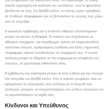
που επηρεάζουν την πιθανότητα νίκης. Για παράδειγμα, το πόκερ
απαιτεί στρατηγική και ανάλυση των αντιπάλων, ενώ τα φρουτάκια
βασίζονται σε τύχη. Στο Bet365 καζίνο, οι παίκτες έχουν πρόσβαση
σε πληθώρα πληροφοριών για να βελτιώσουν τις γνώσεις τους γύρω
από τα παιχνίδια.
Η ικανότητα πρόβλεψης και η ανάλυση πιθανών αποτελεσμάτων
μπορεί να κάνουν τη διαφορά. Οι παίκτες που ασχολούνται με
αθλητικά στοιχήματα, για παράδειγμα, πρέπει να παρακολουθούν
στατιστικά στοιχεία, προηγούμενες επιδόσεις και άλλες σημαντικές
πληροφορίες προτού τοποθετήσουν τα στοιχήματά τους. Η σωστή
ανάλυση μπορεί να οδηγήσει σε πιο ενημερωμένες αποφάσεις και,
συνεπώς, σε μεγαλύτερη πιθανότητα νίκης.
Η εμβάθυνση στη στρατηγική μπορεί να είναι η βάση για την επιτυχία
στα παιχνίδια του Bet365 καζίνο. Εάν οι παίκτες γνωρίζουν πώς να
εφαρμόσουν τις στρατηγικές τους ανάλογα με το παιχνίδι που
επιλέγουν, μπορούν να ελαχιστοποιήσουν τον κίνδυνο απωλειών και
να μεγιστοποιήσουν τα κέρδη τους.
Κίνδυνοι και Υπεύθυνος