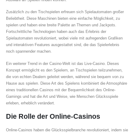
Zusätzlich zu den Tischspielen erfreuen sich Spielautomaten großer
Beliebtheit. Diese Maschinen bieten eine einfache Möglichkeit, zu
spielen und haben eine breite Palette an Themen und Jackpots.
Fortschrittliche Technologien haben auch das Erlebnis der
Spielautomaten revolutioniert, wobei viele mit aufregenden Grafiken
und interaktiven Features ausgestattet sind, die das Spielerlebnis
noch spannender machen.
Ein weiterer Trend in der Casino-Welt ist das Live-Casino. Dieses
Konzept ermöglicht es den Spielern, an Tischspielen teilzunehmen,
die von echten Dealern geleitet werden, während sie bequem von zu
Hause aus spielen. Diese Art des Spielens kombiniert die Atmosphäre
eines traditionellen Casinos mit der Bequemlichkeit des Online-
Gamings und hat die Art und Weise, wie Menschen Glücksspiele
erleben, erheblich verändert.
Die Rolle der Online-Casinos
Online-Casinos haben die Glücksspielbranche revolutioniert, indem sie