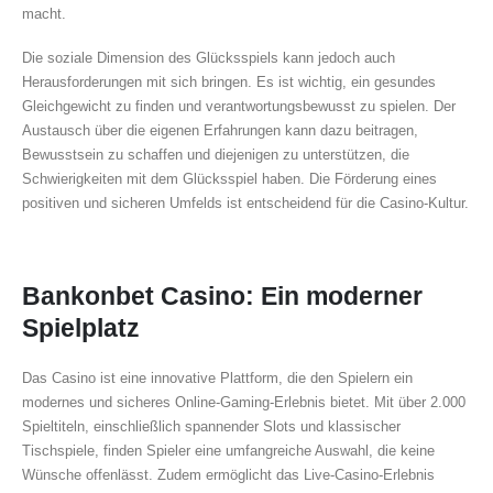
macht.
Die soziale Dimension des Glücksspiels kann jedoch auch
Herausforderungen mit sich bringen. Es ist wichtig, ein gesundes
Gleichgewicht zu finden und verantwortungsbewusst zu spielen. Der
Austausch über die eigenen Erfahrungen kann dazu beitragen,
Bewusstsein zu schaffen und diejenigen zu unterstützen, die
Schwierigkeiten mit dem Glücksspiel haben. Die Förderung eines
positiven und sicheren Umfelds ist entscheidend für die Casino-Kultur.
Bankonbet Casino: Ein moderner
Spielplatz
Das Casino ist eine innovative Plattform, die den Spielern ein
modernes und sicheres Online-Gaming-Erlebnis bietet. Mit über 2.000
Spieltiteln, einschließlich spannender Slots und klassischer
Tischspiele, finden Spieler eine umfangreiche Auswahl, die keine
Wünsche offenlässt. Zudem ermöglicht das Live-Casino-Erlebnis