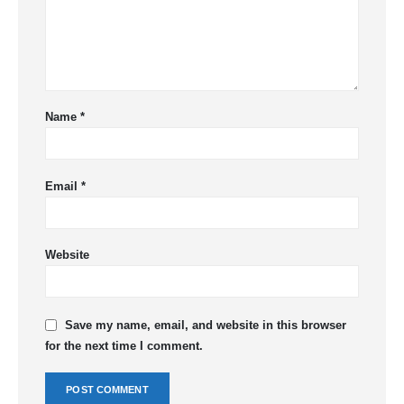
Name
*
Email
*
Website
Save my name, email, and website in this browser
for the next time I comment.