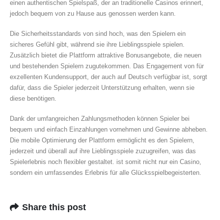
einen authentischen Spielspaß, der an traditionelle Casinos erinnert,
jedoch bequem von zu Hause aus genossen werden kann.
Die Sicherheitsstandards von sind hoch, was den Spielern ein
sicheres Gefühl gibt, während sie ihre Lieblingsspiele spielen.
Zusätzlich bietet die Plattform attraktive Bonusangebote, die neuen
und bestehenden Spielern zugutekommen. Das Engagement von für
exzellenten Kundensupport, der auch auf Deutsch verfügbar ist, sorgt
dafür, dass die Spieler jederzeit Unterstützung erhalten, wenn sie
diese benötigen.
Dank der umfangreichen Zahlungsmethoden können Spieler bei
bequem und einfach Einzahlungen vornehmen und Gewinne abheben.
Die mobile Optimierung der Plattform ermöglicht es den Spielern,
jederzeit und überall auf ihre Lieblingsspiele zuzugreifen, was das
Spielerlebnis noch flexibler gestaltet. ist somit nicht nur ein Casino,
sondern ein umfassendes Erlebnis für alle Glücksspielbegeisterten.
Share this post