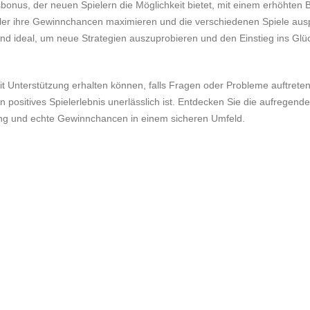
sbonus, der neuen Spielern die Möglichkeit bietet, mit einem erhöhten 
ieler ihre Gewinnchancen maximieren und die verschiedenen Spiele aus
ind ideal, um neue Strategien auszuprobieren und den Einstieg ins Glü
it Unterstützung erhalten können, falls Fragen oder Probleme auftreten
in positives Spielerlebnis unerlässlich ist. Entdecken Sie die aufregend
ung und echte Gewinnchancen in einem sicheren Umfeld.