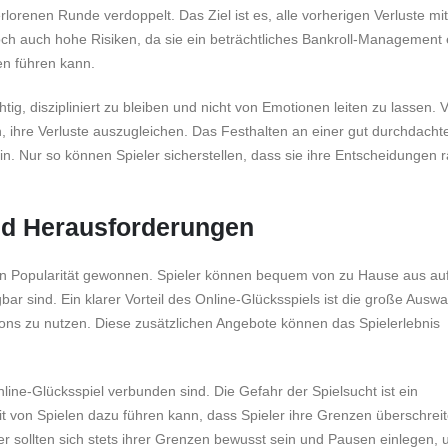
rlorenen Runde verdoppelt. Das Ziel ist es, alle vorherigen Verluste mi
ch auch hohe Risiken, da sie ein beträchtliches Bankroll-Management 
en führen kann.
tig, diszipliniert zu bleiben und nicht von Emotionen leiten zu lassen. V
en, ihre Verluste auszugleichen. Das Festhalten an einer gut durchdacht
ein. Nur so können Spieler sicherstellen, dass sie ihre Entscheidungen r
und Herausforderungen
 an Popularität gewonnen. Spieler können bequem von zu Hause aus auf
bar sind. Ein klarer Vorteil des Online-Glücksspiels ist die große Auswa
tions zu nutzen. Diese zusätzlichen Angebote können das Spielerlebnis
ne-Glücksspiel verbunden sind. Die Gefahr der Spielsucht ist ein
 von Spielen dazu führen kann, dass Spieler ihre Grenzen überschreit
ler sollten sich stets ihrer Grenzen bewusst sein und Pausen einlegen, 