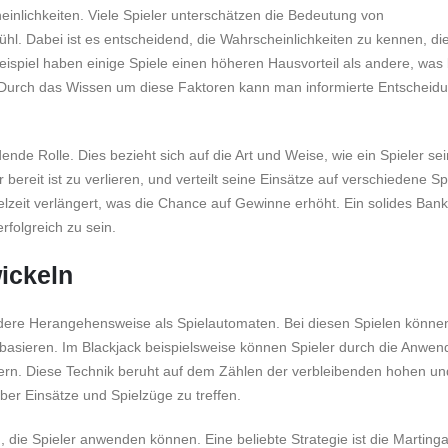
einlichkeiten. Viele Spieler unterschätzen die Bedeutung von
ühl. Dabei ist es entscheidend, die Wahrscheinlichkeiten zu kennen, di
spiel haben einige Spiele einen höheren Hausvorteil als andere, was 
. Durch das Wissen um diese Faktoren kann man informierte Entscheid
nde Rolle. Dies bezieht sich auf die Art und Weise, wie ein Spieler se
r bereit ist zu verlieren, und verteilt seine Einsätze auf verschiedene S
lzeit verlängert, was die Chance auf Gewinne erhöht. Ein solides Bankr
rfolgreich zu sein.
wickeln
andere Herangehensweise als Spielautomaten. Bei diesen Spielen können
 basieren. Im Blackjack beispielsweise können Spieler durch die Anwe
ern. Diese Technik beruht auf dem Zählen der verbleibenden hohen un
er Einsätze und Spielzüge zu treffen.
 die Spieler anwenden können. Eine beliebte Strategie ist die Martinga