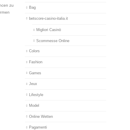
ancen zu
Bag
formen
betscore-casino-italia.it
Migliori Casinò
Scommesse Online
Colors
Fashion
Games
Jeux
Lifestyle
Model
Online Wetten
Pagamenti