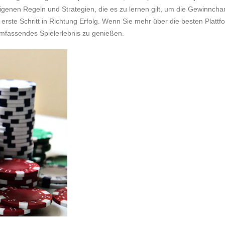
eigenen Regeln und Strategien, die es zu lernen gilt, um die Gewinnch
erste Schritt in Richtung Erfolg. Wenn Sie mehr über die besten Platt
umfassendes Spielerlebnis zu genießen.