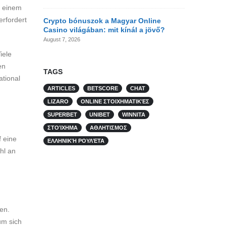
t einem
erfordert
Crypto bónuszok a Magyar Online
Casino világában: mit kínál a jövő?
August 7, 2026
iele
en
TAGS
ational
ARTICLES
BETSCORE
CHAT
LIZARO
ONLINE ΣΤΟΙΧΗΜΑΤΙΚΈΣ
SUPERBET
UNIBET
WINNITA
ΣΤΟΊΧΗΜΑ
ΑΘΛΗΤΙΣΜΟΣ
 eine
ΕΛΛΗΝΙΚΉ ΡΟΥΛΈΤΑ
hl an
en.
um sich