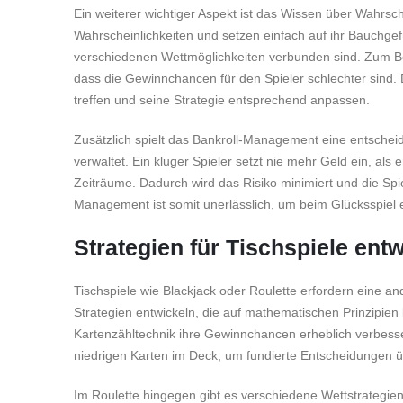
Ein weiterer wichtiger Aspekt ist das Wissen über Wahrsch
Wahrscheinlichkeiten und setzen einfach auf ihr Bauchgef
verschiedenen Wettmöglichkeiten verbunden sind. Zum Bei
dass die Gewinnchancen für den Spieler schlechter sind
treffen und seine Strategie entsprechend anpassen.
Zusätzlich spielt das Bankroll-Management eine entscheide
verwaltet. Ein kluger Spieler setzt nie mehr Geld ein, als e
Zeiträume. Dadurch wird das Risiko minimiert und die Spie
Management ist somit unerlässlich, um beim Glücksspiel e
Strategien für Tischspiele ent
Tischspiele wie Blackjack oder Roulette erfordern eine 
Strategien entwickeln, die auf mathematischen Prinzipien
Kartenzähltechnik ihre Gewinnchancen erheblich verbess
niedrigen Karten im Deck, um fundierte Entscheidungen üb
Im Roulette hingegen gibt es verschiedene Wettstrategien,