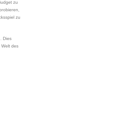
Budget zu
probieren,
cksspiel zu
. Dies
e Welt des