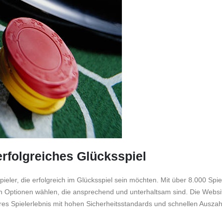
erfolgreiches Glücksspiel
ieler, die erfolgreich im Glücksspiel sein möchten. Mit über 8.000 Spi
n Optionen wählen, die ansprechend und unterhaltsam sind. Die Websit
cheres Spielerlebnis mit hohen Sicherheitsstandards und schnellen Ausza