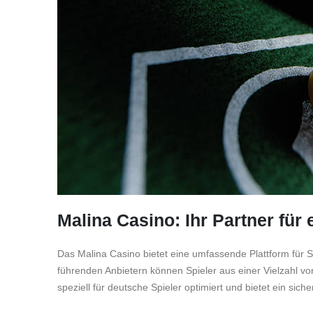
Malina Casino: Ihr Partner für 
Das Malina Casino bietet eine umfassende Plattform für Sp
führenden Anbietern können Spieler aus einer Vielzahl vo
speziell für deutsche Spieler optimiert und bietet ein si