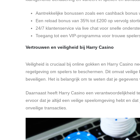
Aantrekkelijke bonussen zoals een cashback bonus 
Een reload bonus van 35% tot £200 op vervolg stort
24/7 klantenservice via live chat voor snelle onderst
Toegang tot een VIP-programma voor trouwe spelers
Vertrouwen en veiligheid bij Harry Casino
Veiligheid is cruciaal bij online gokken en Harry Casino n
regelgeving om spelers te beschermen. Dit omvat veilige 
beveiligen. Het is belangrijk om te weten dat je gegevens v
Daarnaast heeft Harry Casino een verantwoordelijkheid t
ervoor dat je altijd een veilige speelomgeving hebt en da
onveilige transacties.