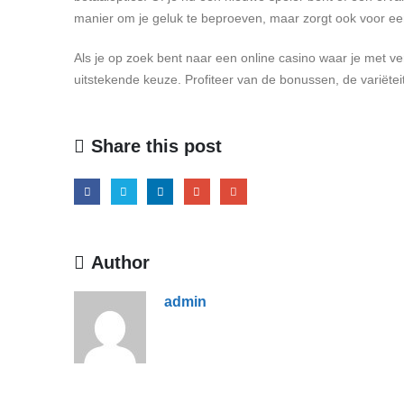
manier om je geluk te beproeven, maar zorgt ook voor een
Als je op zoek bent naar een online casino waar je met v
uitstekende keuze. Profiteer van de bonussen, de variëtei
Share this post
Author
admin