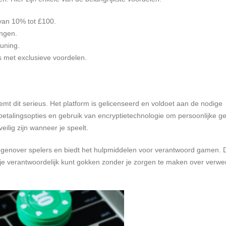
van 10% tot £100.
ingen.
euning.
 met exclusieve voordelen.
eemt dit serieus. Het platform is gelicenseerd en voldoet aan de nodige
betalingsopties en gebruik van encryptietechnologie om persoonlijke g
eilig zijn wanneer je speelt.
egenover spelers en biedt het hulpmiddelen voor verantwoord gamen. D
t je verantwoordelijk kunt gokken zonder je zorgen te maken over verwe