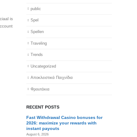
public
iaal is
Spel
account
Spellen
Traveling
Trends
Uncategorized
Αποκλειστικά Παιχνίδια
Φρουτάκια
RECENT POSTS
Fast Withdrawal Casino bonuses for
2026: maximize your rewards with
instant payouts
August 6, 2026