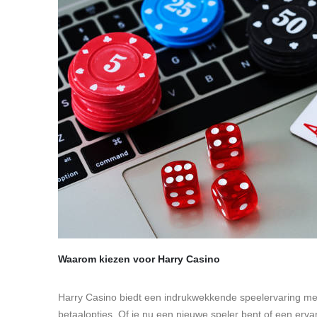
Waarom kiezen voor Harry Casino
Harry Casino biedt een indrukwekkende speelervaring met
betaalopties. Of je nu een nieuwe speler bent of een ervar