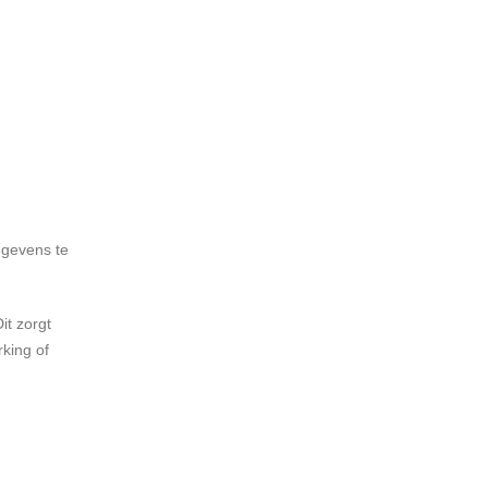
egevens te
it zorgt
rking of