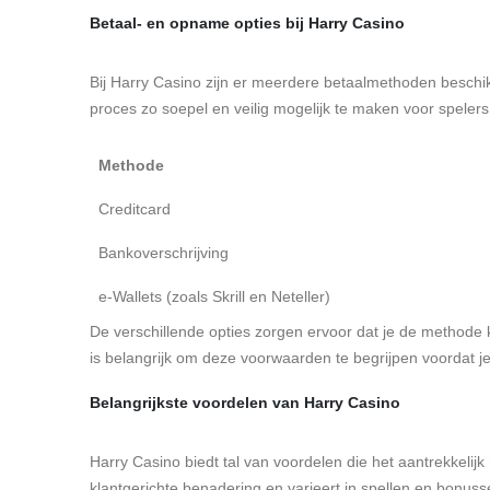
Betaal- en opname opties bij Harry Casino
Bij Harry Casino zijn er meerdere betaalmethoden beschi
proces zo soepel en veilig mogelijk te maken voor spelers
Methode
Creditcard
Bankoverschrijving
e-Wallets (zoals Skrill en Neteller)
De verschillende opties zorgen ervoor dat je de methode k
is belangrijk om deze voorwaarden te begrijpen voordat je
Belangrijkste voordelen van Harry Casino
Harry Casino biedt tal van voordelen die het aantrekkelij
klantgerichte benadering en varieert in spellen en bonusse