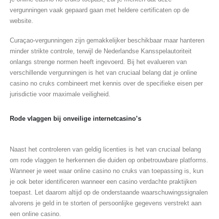
vergunningen vaak gepaard gaan met heldere certificaten op de
website.
Curaçao-vergunningen zijn gemakkelijker beschikbaar maar hanteren
minder strikte controle, terwijl de Nederlandse Kansspelautoriteit
onlangs strenge normen heeft ingevoerd. Bij het evalueren van
verschillende vergunningen is het van cruciaal belang dat je online
casino no cruks combineert met kennis over de specifieke eisen per
jurisdictie voor maximale veiligheid.
Rode vlaggen bij onveilige internetcasino’s
Naast het controleren van geldig licenties is het van cruciaal belang
om rode vlaggen te herkennen die duiden op onbetrouwbare platforms.
Wanneer je weet waar online casino no cruks van toepassing is, kun
je ook beter identificeren wanneer een casino verdachte praktijken
toepast. Let daarom altijd op de onderstaande waarschuwingssignalen
alvorens je geld in te storten of persoonlijke gegevens verstrekt aan
een online casino.