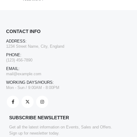
CONTACT INFO
ADDRESS:
1234 Street Name, City, England
PHONE:
(123) 456-7890
EMAIL:
mail@example.com
WORKING DAYS/HOURS:
Mon - Sun / 9:00AM - 8:00PM
SUBSCRIBE NEWSLETTER
Get all the latest information on Events, Sales and Offers.
Sign up for newsletter today.