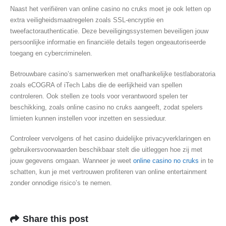
Naast het verifiëren van online casino no cruks moet je ook letten op
extra veiligheidsmaatregelen zoals SSL-encryptie en
tweefactorauthenticatie. Deze beveiligingssystemen beveiligen jouw
persoonlijke informatie en financiële details tegen ongeautoriseerde
toegang en cybercriminelen.
Betrouwbare casino’s samenwerken met onafhankelijke testlaboratoria
zoals eCOGRA of iTech Labs die de eerlijkheid van spellen
controleren. Ook stellen ze tools voor verantwoord spelen ter
beschikking, zoals online casino no cruks aangeeft, zodat spelers
limieten kunnen instellen voor inzetten en sessieduur.
Controleer vervolgens of het casino duidelijke privacyverklaringen en
gebruikersvoorwaarden beschikbaar stelt die uitleggen hoe zij met
jouw gegevens omgaan. Wanneer je weet
online casino no cruks
in te
schatten, kun je met vertrouwen profiteren van online entertainment
zonder onnodige risico’s te nemen.
Share this post