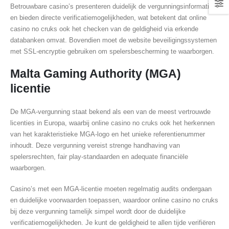
Betrouwbare casino’s presenteren duidelijk de vergunningsinformatie
en bieden directe verificatiemogelijkheden, wat betekent dat online
casino no cruks ook het checken van de geldigheid via erkende
databanken omvat. Bovendien moet de website beveiligingssystemen
met SSL-encryptie gebruiken om spelersbescherming te waarborgen.
Malta Gaming Authority (MGA)
licentie
De MGA-vergunning staat bekend als een van de meest vertrouwde
licenties in Europa, waarbij online casino no cruks ook het herkennen
van het karakteristieke MGA-logo en het unieke referentienummer
inhoudt. Deze vergunning vereist strenge handhaving van
spelersrechten, fair play-standaarden en adequate financiële
waarborgen.
Casino’s met een MGA-licentie moeten regelmatig audits ondergaan
en duidelijke voorwaarden toepassen, waardoor online casino no cruks
bij deze vergunning tamelijk simpel wordt door de duidelijke
verificatiemogelijkheden. Je kunt de geldigheid te allen tijde verifiëren