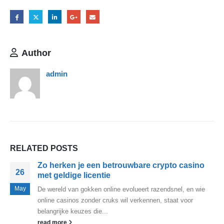
Author
admin
RELATED
POSTS
Zo herken je een betrouwbare crypto casino
26
met geldige licentie
May
De wereld van gokken online evolueert razendsnel, en wie
online casinos zonder cruks wil verkennen, staat voor
belangrijke keuzes die...
read more