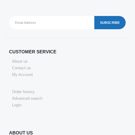
CUSTOMER SERVICE
About us
Contact us
My Account
Order history
Advanced search
Login
ABOUT US