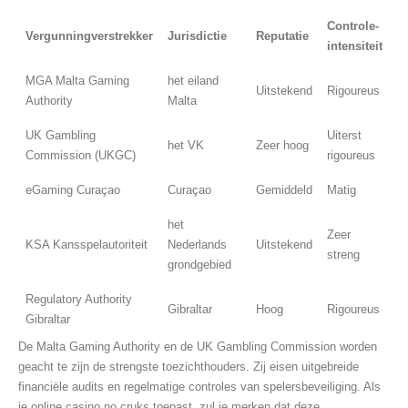
Controle-
Vergunningverstrekker
Jurisdictie
Reputatie
intensiteit
MGA Malta Gaming
het eiland
Uitstekend
Rigoureus
Authority
Malta
UK Gambling
Uiterst
het VK
Zeer hoog
Commission (UKGC)
rigoureus
eGaming Curaçao
Curaçao
Gemiddeld
Matig
het
Zeer
KSA Kansspelautoriteit
Nederlands
Uitstekend
streng
grondgebied
Regulatory Authority
Gibraltar
Hoog
Rigoureus
Gibraltar
De Malta Gaming Authority en de UK Gambling Commission worden
geacht te zijn de strengste toezichthouders. Zij eisen uitgebreide
financiële audits en regelmatige controles van spelersbeveiliging. Als
je online casino no cruks toepast, zul je merken dat deze