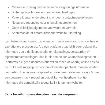
Missende of vaag gespecificeerde vergunningsinformatie
Buitensporige bonus- en promotieaanbiedingen
Povere klantenondersteuning of geen contactmogelijkheden
Negatieve recensies over uitbetalingsproblemen
Geen duidelijke algemene voorwaarden vermeld
Achterhaalde of amateuristische website-uitstraling
Een betrouwbaar casino zal open communiceren over zijn licenties en
operationele procedures. Als een platform vaag blijft over belangrijke
informatie zoals de licentieverlener, uitbetalingsvoorwaarden of
eigendomsverhoudingen, dan is dit een helder waarschuwingsteken.
Platforms die geen documentatie willen tonen of waarbij online casino
no cruks niet mogelijk is door onvoldoende openheid, moeten worden
vermeden. Luister naar je gevoel en selecteer uitsluitend casino’s met
een bewezen track record en duidelijke, verifieerbare licentie-
informatie die gemakkelijk toegankelijk is op hun website.
Extra beveiligingsmaatregelen naast de vergunning