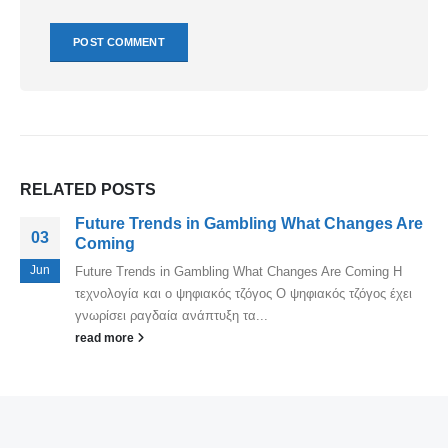
RELATED
POSTS
Future Trends in Gambling What Changes Are
03
Coming
Jun
Future Trends in Gambling What Changes Are Coming Η
τεχνολογία και ο ψηφιακός τζόγος Ο ψηφιακός τζόγος έχει
γνωρίσει ραγδαία ανάπτυξη τα...
read more