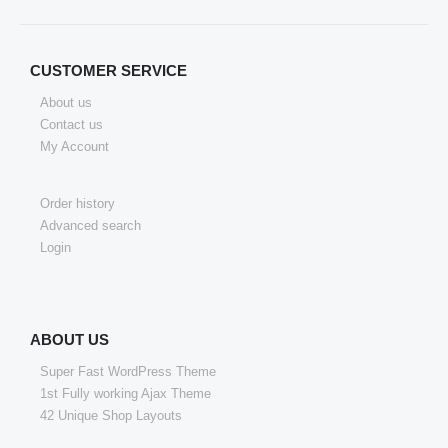
CUSTOMER SERVICE
About us
Contact us
My Account
Order history
Advanced search
Login
ABOUT US
Super Fast WordPress Theme
1st Fully working Ajax Theme
42 Unique Shop Layouts