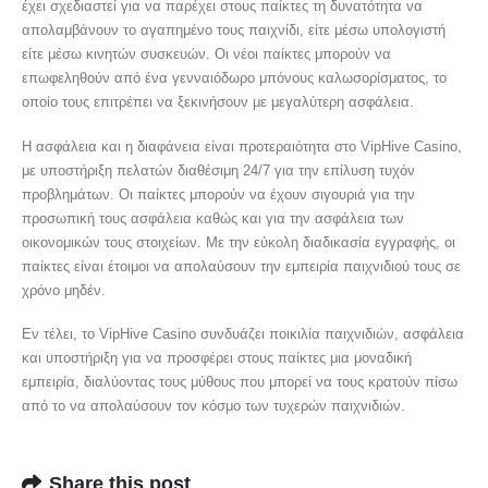
έχει σχεδιαστεί για να παρέχει στους παίκτες τη δυνατότητα να
απολαμβάνουν το αγαπημένο τους παιχνίδι, είτε μέσω υπολογιστή
είτε μέσω κινητών συσκευών. Οι νέοι παίκτες μπορούν να
επωφεληθούν από ένα γενναιόδωρο μπόνους καλωσορίσματος, το
οποίο τους επιτρέπει να ξεκινήσουν με μεγαλύτερη ασφάλεια.
Η ασφάλεια και η διαφάνεια είναι προτεραιότητα στο VipHive Casino,
με υποστήριξη πελατών διαθέσιμη 24/7 για την επίλυση τυχόν
προβλημάτων. Οι παίκτες μπορούν να έχουν σιγουριά για την
προσωπική τους ασφάλεια καθώς και για την ασφάλεια των
οικονομικών τους στοιχείων. Με την εύκολη διαδικασία εγγραφής, οι
παίκτες είναι έτοιμοι να απολαύσουν την εμπειρία παιχνιδιού τους σε
χρόνο μηδέν.
Εν τέλει, το VipHive Casino συνδυάζει ποικιλία παιχνιδιών, ασφάλεια
και υποστήριξη για να προσφέρει στους παίκτες μια μοναδική
εμπειρία, διαλύοντας τους μύθους που μπορεί να τους κρατούν πίσω
από το να απολαύσουν τον κόσμο των τυχερών παιχνιδιών.
Share this post