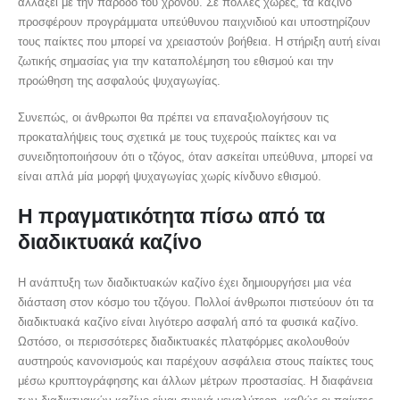
αλλάξει με την πάροδο του χρόνου. Σε πολλές χώρες, τα καζίνο
προσφέρουν προγράμματα υπεύθυνου παιχνιδιού και υποστηρίζουν
τους παίκτες που μπορεί να χρειαστούν βοήθεια. Η στήριξη αυτή είναι
ζωτικής σημασίας για την καταπολέμηση του εθισμού και την
προώθηση της ασφαλούς ψυχαγωγίας.
Συνεπώς, οι άνθρωποι θα πρέπει να επαναξιολογήσουν τις
προκαταλήψεις τους σχετικά με τους τυχερούς παίκτες και να
συνειδητοποιήσουν ότι ο τζόγος, όταν ασκείται υπεύθυνα, μπορεί να
είναι απλά μία μορφή ψυχαγωγίας χωρίς κίνδυνο εθισμού.
Η πραγματικότητα πίσω από τα
διαδικτυακά καζίνο
Η ανάπτυξη των διαδικτυακών καζίνο έχει δημιουργήσει μια νέα
διάσταση στον κόσμο του τζόγου. Πολλοί άνθρωποι πιστεύουν ότι τα
διαδικτυακά καζίνο είναι λιγότερο ασφαλή από τα φυσικά καζίνο.
Ωστόσο, οι περισσότερες διαδικτυακές πλατφόρμες ακολουθούν
αυστηρούς κανονισμούς και παρέχουν ασφάλεια στους παίκτες τους
μέσω κρυπτογράφησης και άλλων μέτρων προστασίας. Η διαφάνεια