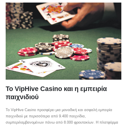
Το VipHive Casino και η εμπειρία
παιχνιδιού
Το VipHive Casino προσφέρει μια μοναδική και ασφαλή εμπειρία
παιχνιδιού με περισσότερα από 9.400 παιχνίδια,
συμπεριλαμβανομένων πάνω από 8.000 φρουτακίων. Η πλατφόρμα