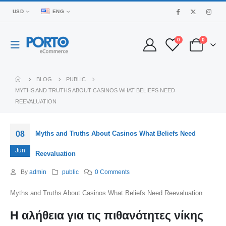
USD
ENG
0
0
BLOG
PUBLIC
MYTHS AND TRUTHS ABOUT CASINOS WHAT BELIEFS NEED
REEVALUATION
08
Myths and Truths About Casinos What Beliefs Need
Jun
Reevaluation
By
admin
public
0 Comments
Myths and Truths About Casinos What Beliefs Need Reevaluation
Η αλήθεια για τις πιθανότητες νίκης