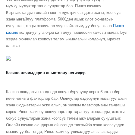
мүмкүнчүлүктөр жана сунуштар бар. Пинко казиноу –
Кыргызстандын онлайн оюн индустриясындагы жаңы, коопсуз
жана ыңгайлуу платформа. 5000ден ашык слот оюндарын
сунуштап, жаңы оюнчулар үчүн кайтарымдуу бонус жана
Пинко
казино
колдонуучуга оңой катталуу процессин камсыз кылат. Бул
жерде оюнчулар коопсуз төлөм ыкмаларын колдонуп, ырахат
алышат.
Казино чечимдерин аныктоочу негиздер
Казино оюндарын тандоодо көңүл бурулушу керек болгон бир
нече негизги факторлор бар. Оюнчулар өздөрүнүн кызыгууларын
жана бюджеттерин эске алып, эң жакшы платформаны тандашы
керек. Pinco казиноу оюнчуларга ар тараптуу оюндарды, жакшы
бонус сунуштарын жана коопсуз төлөм ыкмаларын сунуштайт.
Онлайн казино оюндарын ойногондо тажрыйба жана коопсуздук
маанилүү болгондо, Pinco казиноу уникалдуу ачылыштарды