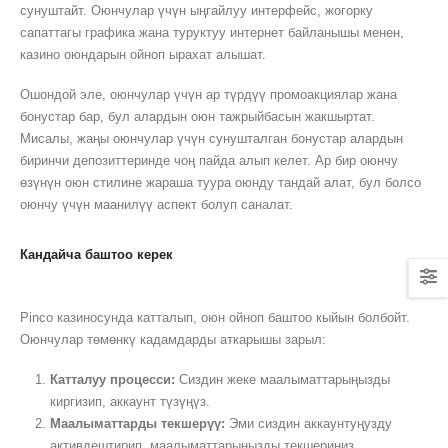
сунуштайт. Оюнчулар үчүн ыңгайлуу интерфейс, жогорку
сапаттагы графика жана туруктуу интернет байланышы менен,
казино оюндарын ойноп ырахат алышат.
Ошондой эле, оюнчулар үчүн ар түрдүү промоакциялар жана
бонустар бар, бул алардын оюн тажрыйбасын жакшыртат.
Мисалы, жаңы оюнчулар үчүн сунушталган бонустар алардын
биринчи депозиттеринде чоң пайда алып келет. Ар бир оюнчу
өзүнүн оюн стилине жараша туура оюнду тандай алат, бул болсо
оюнчу үчүн маанилүү аспект болуп саналат.
Кандайча баштоо керек
Pinco казиносунда катталып, оюн ойноп баштоо кыйын болбойт.
Оюнчулар төмөнкү кадамдарды аткарышы зарыл:
Катталуу процесси:
Сиздин жеке маалыматтарыңызды
киргизип, аккаунт түзүңүз.
Маалыматтарды текшерүү:
Эми сиздин аккаунтуңузду
активдештирип, маалыматтарыңызды текшериңиз.