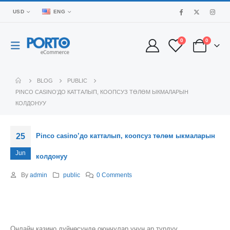
USD
ENG
0
0
BLOG
PUBLIC
PINCO CASINO’ДО КАТТАЛЫП, КООПСУЗ ТӨЛӨМ ЫКМАЛАРЫН
КОЛДОНУУ
25
Pinco casino’до катталып, коопсуз төлөм ыкмаларын
Jun
колдонуу
By
admin
public
0 Comments
Онлайн казино дүйнөсүндө оюнчулар үчүн ар түрдүү