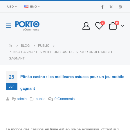
USD
ENG
0
0
BLOG
PUBLIC
PLINKO CASINO : LES MEILLEURES ASTUCES POUR UN JEU MOBILE
GAGNANT
25
Plinko casino : les meilleures astuces pour un jeu mobile
Jun
gagnant
By
admin
public
0 Comments
Le monde des casinos en ligne est en pleine expansion, offrant aux