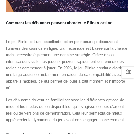
Comment les débutants peuvent aborder le Plinko casino
Le jeu Plinko est une excellente option pour ceux qui découvrent
l’univers des casinos en ligne. Sa mécanique est basée sur la chance
mais nécessite également une certaine stratégie. Grâce à son
interface conviviale, les joueurs peuvent rapidement comprendre les
règles et commencer à jouer. En 2026, le jeu Plinko continue d’attirer
une large audience, notamment en raison de sa compatibilité avec les
appareils mobiles, ce qui permet de jouer à tout moment et n’importe
où.
Les débutants doivent se familiariser avec les différentes options de
mise et les modes de jeu disponibles, qu’il s’agisse de jeux d’argent
réel ou de versions de démonstration. Cela leur permettra de mieux
appréhender la dynamique du jeu avant de s’engager financièrement.