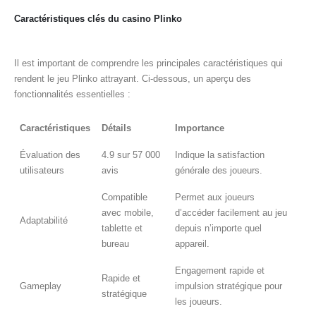
Caractéristiques clés du casino Plinko
Il est important de comprendre les principales caractéristiques qui
rendent le jeu Plinko attrayant. Ci-dessous, un aperçu des
fonctionnalités essentielles :
Caractéristiques
Détails
Importance
Évaluation des
4.9 sur 57 000
Indique la satisfaction
utilisateurs
avis
générale des joueurs.
Compatible
Permet aux joueurs
avec mobile,
d’accéder facilement au jeu
Adaptabilité
tablette et
depuis n’importe quel
bureau
appareil.
Engagement rapide et
Rapide et
Gameplay
impulsion stratégique pour
stratégique
les joueurs.