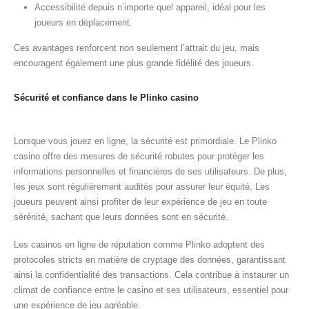
Accessibilité depuis n’importe quel appareil, idéal pour les
joueurs en déplacement.
Ces avantages renforcent non seulement l’attrait du jeu, mais
encouragent également une plus grande fidélité des joueurs.
Sécurité et confiance dans le Plinko casino
Lorsque vous jouez en ligne, la sécurité est primordiale. Le Plinko
casino offre des mesures de sécurité robutes pour protéger les
informations personnelles et financières de ses utilisateurs. De plus,
les jeux sont régulièrement audités pour assurer leur équité. Les
joueurs peuvent ainsi profiter de leur expérience de jeu en toute
sérénité, sachant que leurs données sont en sécurité.
Les casinos en ligne de réputation comme Plinko adoptent des
protocoles stricts en matière de cryptage des données, garantissant
ainsi la confidentialité des transactions. Cela contribue à instaurer un
climat de confiance entre le casino et ses utilisateurs, essentiel pour
une expérience de jeu agréable.