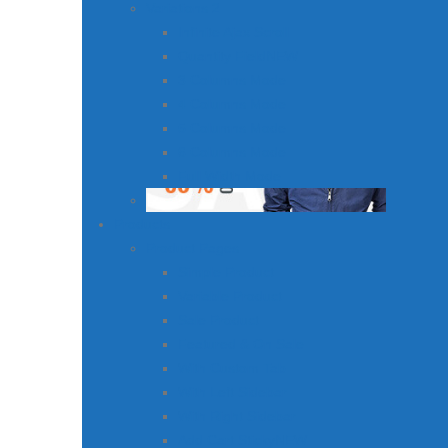
Variations 2
Infinite Ajax Scroll
Quantity Field
NEW
3 Columns Mode
4 Columns Mode
5 Columns Mode
6 Columns Mode
Full Width Mode
Products
Product Pages
Simple Product
Variable Product
Sale Product
Featured & On Sale
With Custom Tab
With Left Sidebar
With Right Sidebar
Add Cart Sticky
NEW