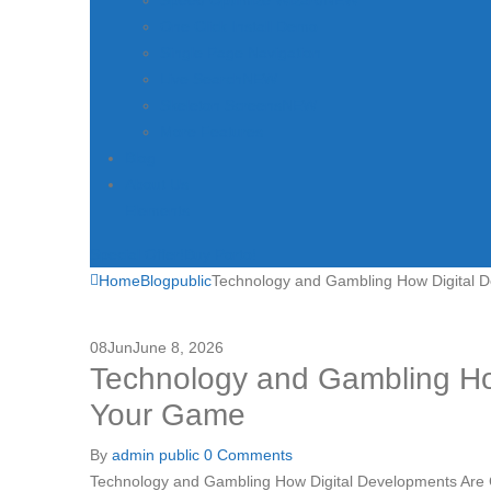
Speed Optimize Wizard
NEW
One Click Install Demo
Single Page Navigation
Live Search
NEW
Skeleton Screens
NEW
More Features
Blog
About Us
Elements
Special Offer!
Buy Porto!
Home
Blog
public
Technology and Gambling How Digital 
08
Jun
June 8, 2026
Technology and Gambling Ho
Your Game
By
admin
public
0 Comments
Technology and Gambling How Digital Developments Ar