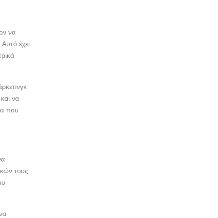
ον να
Αυτό έχει
τρικά
άρκετινγκ
και να
ια που
να
ικών τους
ου
να