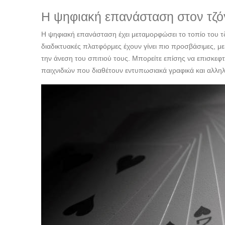
Η ψηφιακή επανάσταση στον τζό
Η ψηφιακή επανάσταση έχει μεταμορφώσει το τοπίο του τζό
διαδικτυακές πλατφόρμες έχουν γίνει πιο προσβάσιμες, μ
την άνεση του σπιτιού τους. Μπορείτε επίσης να επισκεφτ
παιχνιδιών που διαθέτουν εντυπωσιακά γραφικά και αλληλ