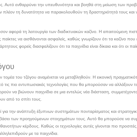
τους. Αυτό ενθαρρύνει την υπευθυνότητα και βοηθά στη μείωση των πρ
ουν πλέον τη δυνατότητα να παρακολουθούν τη δραστηριότητά τους και 
 όσον αφορά τη λειτουργία των διαδικτυακών καζίνο. Η απαιτούμενη πι
αίκτες να αισθάνονται ασφαλείς, καθώς γνωρίζουν ότι τα καζίνο που 
ητους φορείς διασφαλίζουν ότι τα παιχνίδια είναι δίκαια και ότι οι παί
όγου
τον τομέα του τζόγου αναμένεται να μεταβληθούν. Η εικονική πραγματικό
ό τις πιο εντυπωσιακές τεχνολογίες που θα μπορούσαν να αλλάξουν τ
ορούν να βιώνουν παιχνίδια σε μια εντελώς νέα διάσταση, συμμετέχοντ
ουν από το σπίτι τους.
ί για την ανάπτυξη έξυπνων συστημάτων πονταρίσματος και στρατηγικ
 βάσει των προηγούμενων στοιχημάτων τους. Αυτό θα μπορούσε να συ
ιθανοτήτων κέρδους. Καθώς οι τεχνολογίες αυτές γίνονται πιο προσιτές
λληλεπιδρούν με τα παιχνίδια.