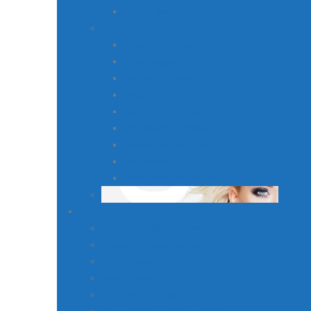
Image Swatch
NEW
Product Layouts
Extended Layout
Grid Images
Full Width Layout
Sticky Info
Left & Right Sticky
Transparent Images
Center Vertical Thumb
Left Sidebar
Build Your Own!
NEW
Features
Header Builder & Types
NEW
Custom Product Layout
NEW
Porto Studio
NEW
What’s New
Top Performance