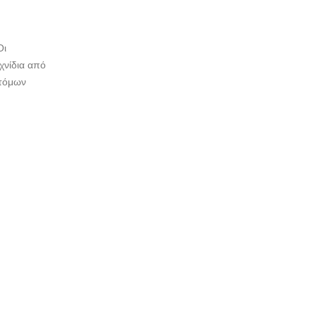
Οι
χνίδια από
οτόμων