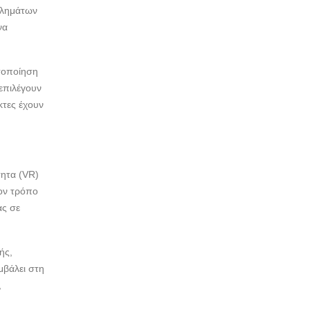
οβλημάτων
να
στοποίηση
επιλέγουν
κτες έχουν
τητα (VR)
ον τρόπο
ας σε
ής,
μβάλει στη
,