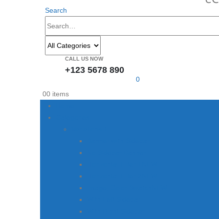
Search
CALL US NOW
+123 5678 890
0
0
0 items
Home
Categories
Variations 1
Banner with Sidebar
No Sidebar Banner
Horizontal Filter 1
NEW
Horizontal Filter 2
NEW
Image, Color Swatch
NEW
With Left Sidebar
With Right Sidebar