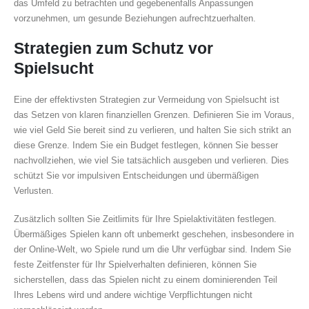
das Umfeld zu betrachten und gegebenenfalls Anpassungen
vorzunehmen, um gesunde Beziehungen aufrechtzuerhalten.
Strategien zum Schutz vor
Spielsucht
Eine der effektivsten Strategien zur Vermeidung von Spielsucht ist
das Setzen von klaren finanziellen Grenzen. Definieren Sie im Voraus,
wie viel Geld Sie bereit sind zu verlieren, und halten Sie sich strikt an
diese Grenze. Indem Sie ein Budget festlegen, können Sie besser
nachvollziehen, wie viel Sie tatsächlich ausgeben und verlieren. Dies
schützt Sie vor impulsiven Entscheidungen und übermäßigen
Verlusten.
Zusätzlich sollten Sie Zeitlimits für Ihre Spielaktivitäten festlegen.
Übermäßiges Spielen kann oft unbemerkt geschehen, insbesondere in
der Online-Welt, wo Spiele rund um die Uhr verfügbar sind. Indem Sie
feste Zeitfenster für Ihr Spielverhalten definieren, können Sie
sicherstellen, dass das Spielen nicht zu einem dominierenden Teil
Ihres Lebens wird und andere wichtige Verpflichtungen nicht