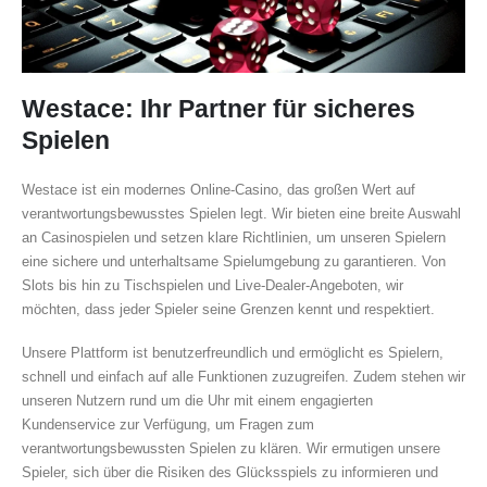
Westace: Ihr Partner für sicheres
Spielen
Westace ist ein modernes Online-Casino, das großen Wert auf
verantwortungsbewusstes Spielen legt. Wir bieten eine breite Auswahl
an Casinospielen und setzen klare Richtlinien, um unseren Spielern
eine sichere und unterhaltsame Spielumgebung zu garantieren. Von
Slots bis hin zu Tischspielen und Live-Dealer-Angeboten, wir
möchten, dass jeder Spieler seine Grenzen kennt und respektiert.
Unsere Plattform ist benutzerfreundlich und ermöglicht es Spielern,
schnell und einfach auf alle Funktionen zuzugreifen. Zudem stehen wir
unseren Nutzern rund um die Uhr mit einem engagierten
Kundenservice zur Verfügung, um Fragen zum
verantwortungsbewussten Spielen zu klären. Wir ermutigen unsere
Spieler, sich über die Risiken des Glücksspiels zu informieren und