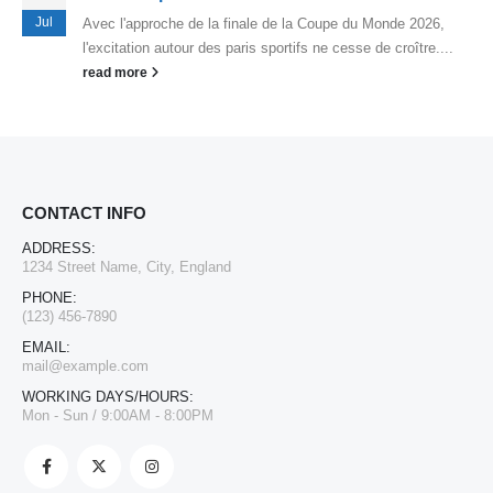
Jul
Avec l'approche de la finale de la Coupe du Monde 2026,
l'excitation autour des paris sportifs ne cesse de croître....
read more
CONTACT INFO
ADDRESS:
1234 Street Name, City, England
PHONE:
(123) 456-7890
EMAIL:
mail@example.com
WORKING DAYS/HOURS:
Mon - Sun / 9:00AM - 8:00PM