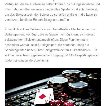
Verfügung, die bei Problemen helfen können. Schulungsangebote und
Informationen über verantwortungsvolles Spielen sind entscheidend,
um das Bewusstsein der Spieler zu schärfen und sie in die Lage zu
versetzen, fundierte Entscheidungen zu treffen.
Zusätzlich sollten Online-Casinos über effektive Mechanismen zur
Selbstsperrung verfügen, die es Spielern ermöglichen, sich selbst
zeitweise vom Spielen auszuschließen. Diese Funktion kann
besonders wertvoll sein für diejenigen, die erkennen, dass sie
Schwierigkeiten haben, ihre Spielgewohnheiten zu kontrollieren. Ein
solcher verantwortungsbewusster Umgang mit Glücksspielangeboten
fördert eine gesunde Spielkultur.