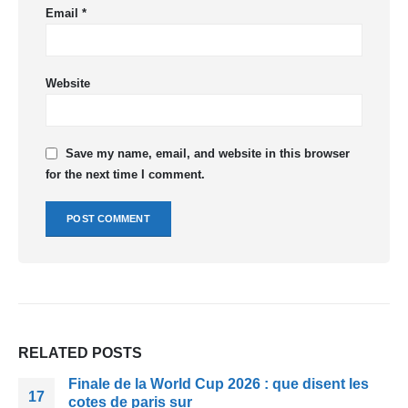
Email
*
Website
Save my name, email, and website in this browser
for the next time I comment.
RELATED
POSTS
Finale de la World Cup 2026 : que disent les
17
cotes de paris sur