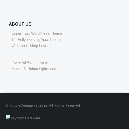
ABOUT US
Super Fast WordPress Theme
1st Fully working Ajax Theme
42 Unique Shop Layouts
Powerful Admin Panel
Mobile & Retina Optimized
© Porto eCommerce. 2022. All Rights Reserved