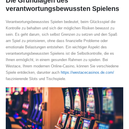
Die Grundlagen des
verantwortungsbewussten Spielens
Verantwortungsbewusstes Spielen bedeutet, beim Glücksspiel die
Kontrolle zu behalten und sich der möglichen Risiken bewusst zu
sein. Es geht darum, sich selbst Grenzen zu setzen und den Spaß
am Spiel zu priorisieren, ohne dass finanzielle Probleme oder
emotionale Belastungen entstehen. Ein wichtiger Aspekt des
verantwortungsbewussten Spielens ist die Selbstkontrolle, die es
Ihnen ermöglicht, in einem gesunden Rahmen zu spielen. Bei
Westace, Ihrem modernen Online-Casino, können Sie verschiedene
Spiele entdecken, darunter auch
https://westacecasinos.de.com/
faszinierende Slots und Tischspiele.