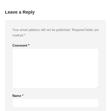
Leave a Reply
Your email address will not be published.
Required fields are
marked
*
Comment
*
Name
*