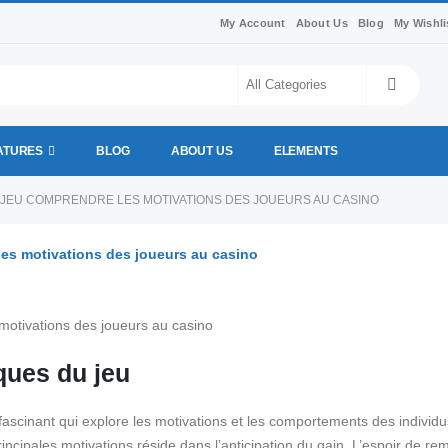
My Account
About Us
Blog
My Wishli
ATURES
BLOG
ABOUT US
ELEMENTS
 JEU COMPRENDRE LES MOTIVATIONS DES JOUEURS AU CASINO
les motivations des joueurs au casino
 motivations des joueurs au casino
ues du jeu
ascinant qui explore les motivations et les comportements des individu
rincipales motivations réside dans l’anticipation du gain. L’espoir de re