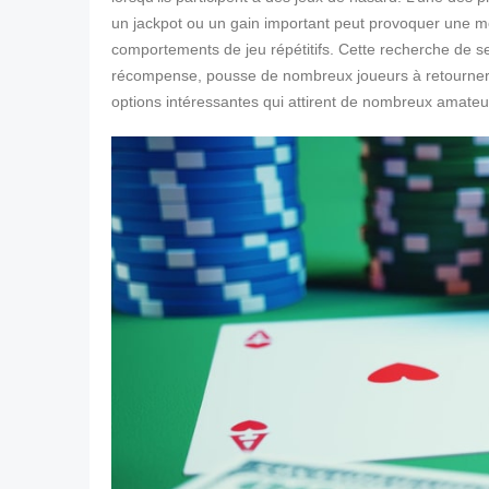
un jackpot ou un gain important peut provoquer une mo
comportements de jeu répétitifs. Cette recherche de se
récompense, pousse de nombreux joueurs à retourner 
options intéressantes qui attirent de nombreux amateu