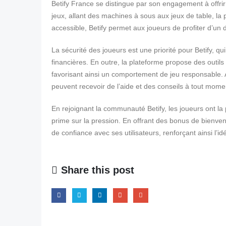
Betify France se distingue par son engagement à offr
jeux, allant des machines à sous aux jeux de table, la p
accessible, Betify permet aux joueurs de profiter d’un d
La sécurité des joueurs est une priorité pour Betify, q
financières. En outre, la plateforme propose des outils
favorisant ainsi un comportement de jeu responsable. A
peuvent recevoir de l’aide et des conseils à tout mome
En rejoignant la communauté Betify, les joueurs ont la p
prime sur la pression. En offrant des bonus de bienvenu
de confiance avec ses utilisateurs, renforçant ainsi l’id
Share this post