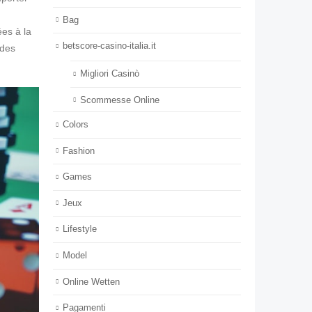
Bag
ées à la
betscore-casino-italia.it
des
Migliori Casinò
Scommesse Online
Colors
Fashion
Games
Jeux
Lifestyle
Model
Online Wetten
Pagamenti