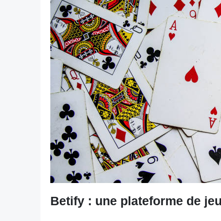
Betify : une plateforme de j