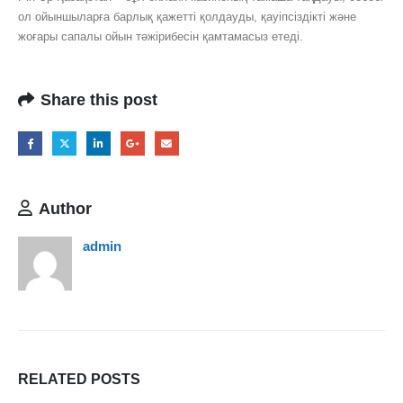
ол ойыншыларға барлық қажетті қолдауды, қауіпсіздікті және
жоғары сапалы ойын тәжірибесін қамтамасыз етеді.
Share this post
Author
admin
RELATED
POSTS