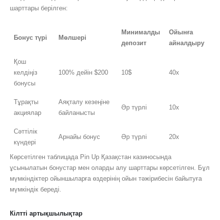
шарттары берілген:
Минималды
Ойынға
Бонус түрі
Мөлшері
депозит
айналдыру
Қош
келдіңіз
100% дейін $200
10$
40x
бонусы
Тұрақты
Аяқталу кезеңіне
Әр түрлі
10x
акциялар
байланысты
Сәттілік
Арнайы бонус
Әр түрлі
20x
күндері
Көрсетілген таблицада Pin Up Қазақстан казиносында
ұсынылатын бонустар мен оларды алу шарттары көрсетілген. Бұл
мүмкіндіктер ойыншыларға өздерінің ойын тәжірибесін байытуға
мүмкіндік береді.
Кілтті артықшылықтар