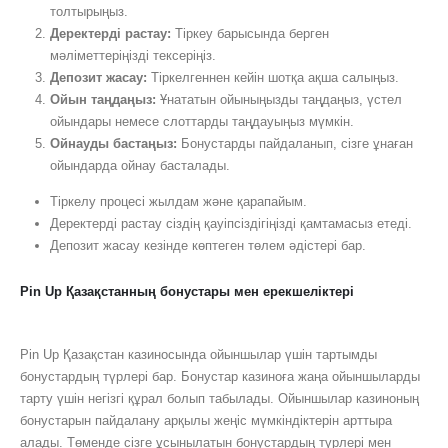
толтырыңыз.
Деректерді растау:
Тіркеу барысында берген
мәліметтеріңізді тексеріңіз.
Депозит жасау:
Тіркелгеннен кейін шотқа ақша салыңыз.
Ойын таңдаңыз:
Ұнататын ойыныңызды таңдаңыз, үстел
ойындары немесе слоттарды таңдауыңыз мүмкін.
Ойнауды бастаңыз:
Бонустарды пайдаланып, сізге ұнаған
ойындарда ойнау басталады.
Тіркелу процесі жылдам және қарапайым.
Деректерді растау сіздің қауіпсіздігіңізді қамтамасыз етеді.
Депозит жасау кезінде көптеген төлем әдістері бар.
Pin Up Қазақстанның бонустары мен ерекшеліктері
Pin Up Қазақстан казиносында ойыншылар үшін тартымды
бонустардың түрлері бар. Бонустар казиноға жаңа ойыншыларды
тарту үшін негізгі құрал болып табылады. Ойыншылар казиноның
бонустарын пайдалану арқылы жеңіс мүмкіндіктерін арттыра
алады. Төменде сізге ұсынылатын бонустардың түрлері мен