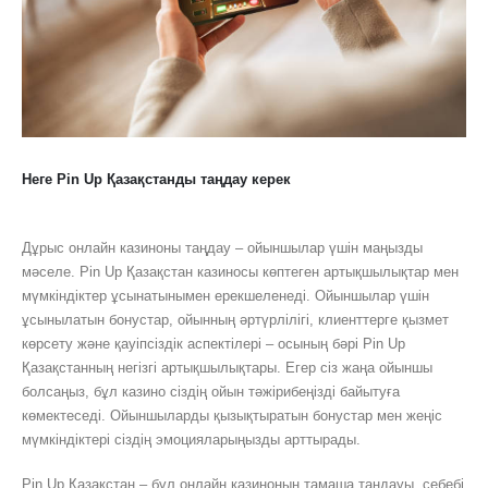
Неге Pin Up Қазақстанды таңдау керек
Дұрыс онлайн казиноны таңдау – ойыншылар үшін маңызды
мәселе. Pin Up Қазақстан казиносы көптеген артықшылықтар мен
мүмкіндіктер ұсынатынымен ерекшеленеді. Ойыншылар үшін
ұсынылатын бонустар, ойынның әртүрлілігі, клиенттерге қызмет
көрсету және қауіпсіздік аспектілері – осының бәрі Pin Up
Қазақстанның негізгі артықшылықтары. Егер сіз жаңа ойыншы
болсаңыз, бұл казино сіздің ойын тәжірибеңізді байытуға
көмектеседі. Ойыншыларды қызықтыратын бонустар мен жеңіс
мүмкіндіктері сіздің эмоцияларыңызды арттырады.
Pin Up Қазақстан – бұл онлайн казиноның тамаша таңдауы, себебі