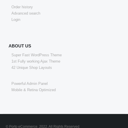
Order history
Advanced search
Login
ABOUT US
Super Fast WordPress Theme
1st Fully working Ajax Theme
42 Unique Shop Layouts
Powerful Admin Panel
Mobile & Retina Optimized
© Porto eCommerce. 2022. All Rights Reserved