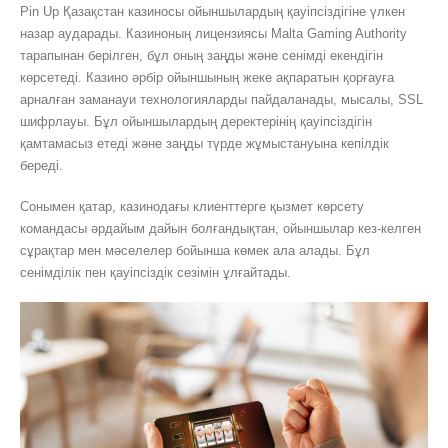
Pin Up Қазақстан казиносы ойыншылардың қауіпсіздігіне үлкен
назар аударады. Казиноның лицензиясы Malta Gaming Authority
тарапынан берілген, бұл оның заңды және сенімді екендігін
көрсетеді. Казино әрбір ойыншының жеке ақпаратын қорғауға
арналған заманауи технологияларды пайдаланады, мысалы, SSL
шифрлауы. Бұл ойыншылардың деректерінің қауіпсіздігін
қамтамасыз етеді және заңды түрде жұмыстануына кепілдік
береді.
Сонымен қатар, казинодағы клиенттерге қызмет көрсету
командасы әрдайым дайын болғандықтан, ойыншылар кез-келген
сұрақтар мен мәселелер бойынша көмек ала алады. Бұл
сенімділік пен қауіпсіздік сезімін ұлғайтады.