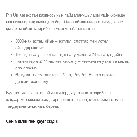
Pin Up Қазақстан казиносының пайдаланушылары үшін бірнеше
маңызды артықшылықтар бар. Олар ойыншыларға тиімді және
қызықты ойын тәжірибесін ұсынуға бағытталған.
3000-нан астам ойын – әртүрлі слоттар мен үстел
ойындарына ие.
Тез ақша алу – шоттан ақша алу уақыты 24 сағатқа дейін.
Клиенттерге 24/7 қызмет көрсету – кез-келген уақытта көмек
ала аласыз.
Әртүрлі төлем әдістері – Visa, PayPal, Bitcoin арқылы
депозит және алу.
Бұл артықшылықтар ойыншылардың казино тәжірибесін
жақсартуға көмектеседі, әрі әркімнің өзіне қажетті ойын стилін
таңдауына мүмкіндік береді.
Сенімділік пен қауіпсіздік