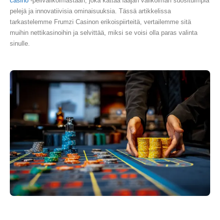
casino
-pelivalikoimastaan, joka kattaa laajan valikoiman suosituimpia
pelejä ja innovatiivisia ominaisuuksia. Tässä artikkelissa
tarkastelemme Frumzi Casinon erikoispiirteitä, vertailemme sitä
muihin nettikasinoihin ja selvittää, miksi se voisi olla paras valinta
sinulle.