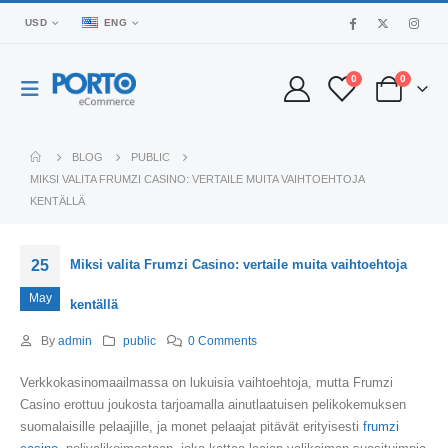
USD
ENG
0
0
BLOG
PUBLIC
MIKSI VALITA FRUMZI CASINO: VERTAILE MUITA VAIHTOEHTOJA
KENTÄLLÄ
25
Miksi valita Frumzi Casino: vertaile muita vaihtoehtoja
May
kentällä
By
admin
public
0 Comments
Verkkokasinomaailmassa on lukuisia vaihtoehtoja, mutta Frumzi
Casino erottuu joukosta tarjoamalla ainutlaatuisen pelikokemuksen
suomalaisille pelaajille, ja monet pelaajat pitävät erityisesti
frumzi